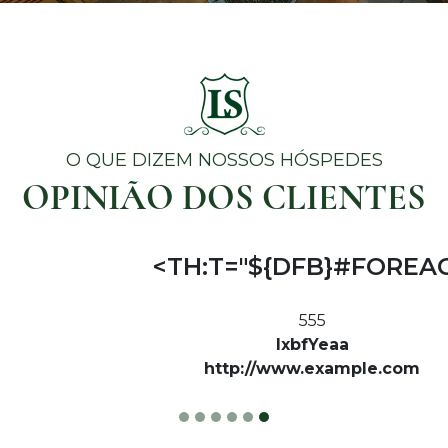
O QUE DIZEM NOSSOS HÓSPEDES
OPINIÃO DOS CLIENTES
1<SCRIPT >KFHX(9114)</SC
20
lxbfYeaa
http://www.example.com