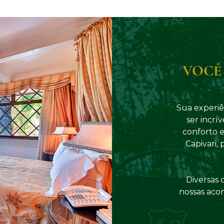
VOCÊ
Sua experi
ser incrí
conforto 
Capivari, 
Diversas 
nossas aco